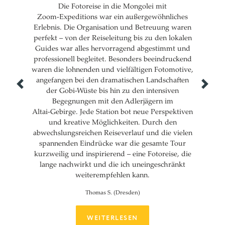
Die Fotoreise in die Mongolei mit
Zoom‑Expeditions war ein außergewöhnliches
Erlebnis. Die Organisation und Betreuung waren
perfekt – von der Reiseleitung bis zu den lokalen
Guides war alles hervorragend abgestimmt und
professionell begleitet. Besonders beeindruckend
waren die lohnenden und vielfältigen Fotomotive,
angefangen bei den dramatischen Landschaften
Previous
Next
der Gobi‑Wüste bis hin zu den intensiven
Begegnungen mit den Adlerjägern im
Altai‑Gebirge. Jede Station bot neue Perspektiven
und kreative Möglichkeiten. Durch den
abwechslungsreichen Reiseverlauf und die vielen
spannenden Eindrücke war die gesamte Tour
kurzweilig und inspirierend – eine Fotoreise, die
lange nachwirkt und die ich uneingeschränkt
weiterempfehlen kann.
Thomas S. (Dresden)
WEITERLESEN