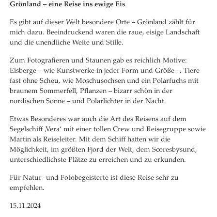
Grönland – eine Reise ins ewige Eis
Es gibt auf dieser Welt besondere Orte – Grönland zählt für
mich dazu. Beeindruckend waren die raue, eisige Landschaft
und die unendliche Weite und Stille.
Zum Fotografieren und Staunen gab es reichlich Motive:
Eisberge – wie Kunstwerke in jeder Form und Größe –, Tiere
fast ohne Scheu, wie Moschusochsen und ein Polarfuchs mit
braunem Sommerfell, Pflanzen – bizarr schön in der
nordischen Sonne – und Polarlichter in der Nacht.
Etwas Besonderes war auch die Art des Reisens auf dem
Segelschiff ‚Vera‘ mit einer tollen Crew und Reisegruppe sowie
Martin als Reiseleiter. Mit dem Schiff hatten wir die
Möglichkeit, im größten Fjord der Welt, dem Scoresbysund,
unterschiedlichste Plätze zu erreichen und zu erkunden.
Für Natur- und Fotobegeisterte ist diese Reise sehr zu
empfehlen.
15.11.2024