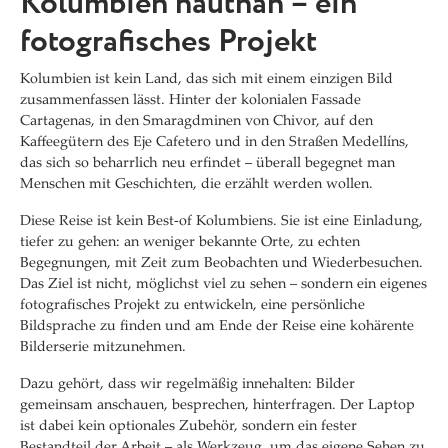
Kolumbien hautnah – ein
fotografisches Projekt
Kolumbien ist kein Land, das sich mit einem einzigen Bild
zusammenfassen lässt. Hinter der kolonialen Fassade
Cartagenas, in den Smaragdminen von Chivor, auf den
Kaffeegütern des Eje Cafetero und in den Straßen Medellíns,
das sich so beharrlich neu erfindet – überall begegnet man
Menschen mit Geschichten, die erzählt werden wollen.
Diese Reise ist kein Best-of Kolumbiens. Sie ist eine Einladung,
tiefer zu gehen: an weniger bekannte Orte, zu echten
Begegnungen, mit Zeit zum Beobachten und Wiederbesuchen.
Das Ziel ist nicht, möglichst viel zu sehen – sondern ein eigenes
fotografisches Projekt zu entwickeln, eine persönliche
Bildsprache zu finden und am Ende der Reise eine kohärente
Bilderserie mitzunehmen.
Dazu gehört, dass wir regelmäßig innehalten: Bilder
gemeinsam anschauen, besprechen, hinterfragen. Der Laptop
ist dabei kein optionales Zubehör, sondern ein fester
Bestandteil der Arbeit – als Werkzeug, um das eigene Sehen zu