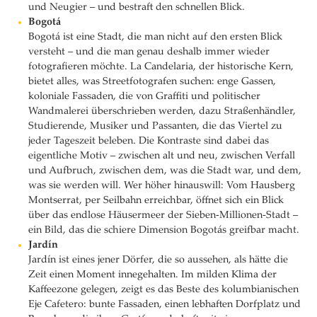
und Neugier – und bestraft den schnellen Blick.
Bogotá
Bogotá ist eine Stadt, die man nicht auf den ersten Blick
versteht – und die man genau deshalb immer wieder
fotografieren möchte. La Candelaria, der historische Kern,
bietet alles, was Streetfotografen suchen: enge Gassen,
koloniale Fassaden, die von Graffiti und politischer
Wandmalerei überschrieben werden, dazu Straßenhändler,
Studierende, Musiker und Passanten, die das Viertel zu
jeder Tageszeit beleben. Die Kontraste sind dabei das
eigentliche Motiv – zwischen alt und neu, zwischen Verfall
und Aufbruch, zwischen dem, was die Stadt war, und dem,
was sie werden will. Wer höher hinauswill: Vom Hausberg
Montserrat, per Seilbahn erreichbar, öffnet sich ein Blick
über das endlose Häusermeer der Sieben-Millionen-Stadt –
ein Bild, das die schiere Dimension Bogotás greifbar macht.
Jardín
Jardín ist eines jener Dörfer, die so aussehen, als hätte die
Zeit einen Moment innegehalten. Im milden Klima der
Kaffeezone gelegen, zeigt es das Beste des kolumbianischen
Eje Cafetero: bunte Fassaden, einen lebhaften Dorfplatz und