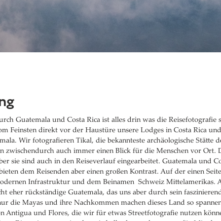
ng
urch Guatemala und Costa Rica ist alles drin was die Reisefotografie
vom Feinsten direkt vor der Haustüre unsere Lodges in Costa Rica und
mala. Wir fotografieren Tikal, die bekannteste archäologische Stätte 
 zwischendurch auch immer einen Blick für die Menschen vor Ort.
aber sie sind auch in den Reiseverlauf eingearbeitet. Guatemala und C
 bieten dem Reisenden aber einen großen Kontrast. Auf der einen Seit
 modernen Infrastruktur und dem Beinamen Schweiz Mittelamerikas. A
cht eher rückständige Guatemala, das uns aber durch sein faszinierend
nur die Mayas und ihre Nachkommen machen dieses Land so spannen
on Antigua und Flores, die wir für etwas Streetfotografie nutzen könn