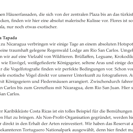
nen Häuserfassaden, die sich von der zentralen Plaza bis an das türki
ecken, finden wir hier eine absolut malerische Kulisse vor. Flores ist s
a, nur noch etwas exotischer.
ca Tapada
zu Nicaragua verbringen wir einige Tage an einem absoluten Hotspot 
in eine traumhaft gelegene Regenwald Lodge am Rio San Carlos. Umg
n wir auf eine Vielzahl von Wildtieren. Brüllaffen, Leguane, Krokodil
wie Eisvögel, weißgefiederte Königsgeier, seltene Aras und einige der
ür die Vogelfotografie finden wir perfekte Bedingungen vor. Schon v
viele exotische Vögel direkt vor unserer Unterkunft zu fotografieren.
mit Königsgeiern und Fledermäusen arrangiert. Zwischendurch fahre
n Carlos bis zum Grenzfluss mit Nicaragua, dem Rio San Juan. Hier 
San Carlos.
er Karibikküste Costa Ricas ist ein tolles Beispiel für die Bemühung
en Hut zu bringen. Als Non-Profit-Organisation gegründet, werden h
irekt in den Erhalt der Arten reinvestiert. Wir haben das Reservat a
ekannteren Tortuguero Nationalpark ausgewählt, denn hier findet ma