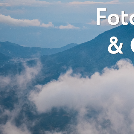
Fot
& 