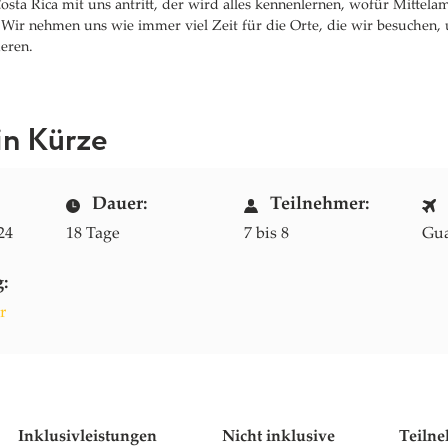
ta Rica mit uns antritt, der wird alles kennenlernen, wofür Mittelam
 Wir nehmen uns wie immer viel Zeit für die Orte, die wir besuchen, 
ieren.
in Kürze
Dauer:
Teilnehmer:
24
18 Tage
7 bis 8
Gua
g:
r
Inklusivleistungen
Nicht inklusive
Teilne