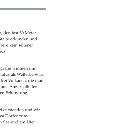
 den fast 50 Meter
Stätte erkunden und
iere kein seltener
aus!
tografie widmen und
tatus als Welterbe wird
 drei Vulkanen, die man
s aus. Außerhalb der
eren Erkundung.
el entstanden und wir
aya Dörfer zum
em See und am Ufer