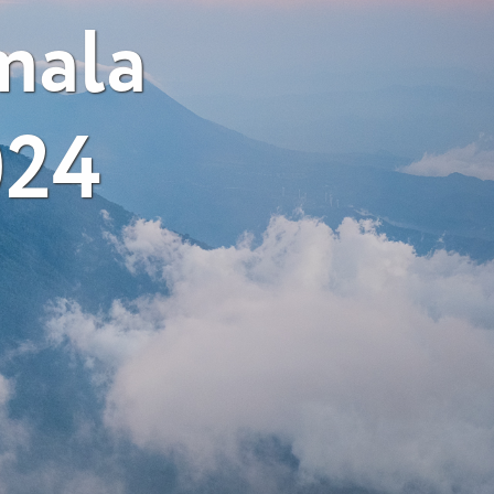
mala
024