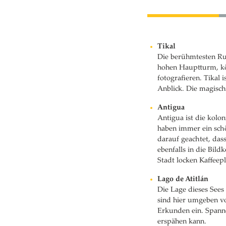
Tikal
Die berühmtesten Ru
hohen Hauptturm, kö
fotografieren. Tikal
Anblick. Die magisc
Antigua
Antigua ist die kolo
haben immer ein schö
darauf geachtet, das
ebenfalls in die Bil
Stadt locken Kaffee
Lago de Atitlán
Die Lage dieses Sees
sind hier umgeben v
Erkunden ein. Spanne
erspähen kann.