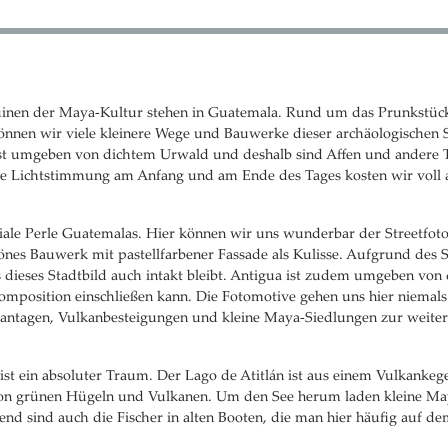
inen der Maya-Kultur stehen in Guatemala. Rund um das Prunkstück,
nnen wir viele kleinere Wege und Bauwerke dieser archäologischen 
 ist umgeben von dichtem Urwald und deshalb sind Affen und andere T
he Lichtstimmung am Anfang und am Ende des Tages kosten wir voll 
niale Perle Guatemalas. Hier können wir uns wunderbar der Streetfo
nes Bauwerk mit pastellfarbener Fassade als Kulisse. Aufgrund des S
s dieses Stadtbild auch intakt bleibt. Antigua ist zudem umgeben von
dkomposition einschließen kann. Die Fotomotive gehen uns hier niemal
plantagen, Vulkanbesteigungen und kleine Maya-Siedlungen zur weit
 ist ein absoluter Traum. Der Lago de Atitlán ist aus einem Vulkankeg
on grünen Hügeln und Vulkanen. Um den See herum laden kleine M
nd sind auch die Fischer in alten Booten, die man hier häufig auf d