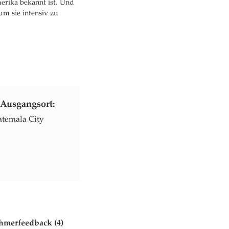
erika bekannt ist. Und
um sie intensiv zu
Ausgangsort:
temala City
hmerfeedback (4)