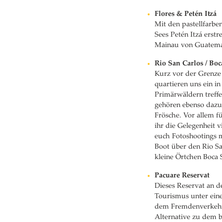
Flores & Petén Itzá
Mit den pastellfarbe
Sees Petén Itzá erstr
Mainau von Guatemal
Rio San Carlos / Bo
Kurz vor der Grenze 
quartieren uns ein 
Primärwäldern treffe
gehören ebenso dazu 
Frösche. Vor allem f
ihr die Gelegenheit 
euch Fotoshootings 
Boot über den Rio Sa
kleine Örtchen Boca 
Pacuare Reservat
Dieses Reservat an d
Tourismus unter ein
dem Fremdenverkehr d
Alternative zu dem b