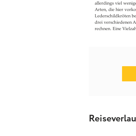
allerdings viel weni
Arten, die hier vork
Lederschildkröten be
drei verschiedenen A
rechnen. Eine Vielz
Reiseverla