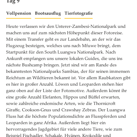
Tag 9
Vollpension
Bootsausflug
Tierfotografie
Heute verlassen wir den Unterer-Zambesi-Nationalpark und
machen uns auf zum nächsten Höhepunkt dieser Fotoreise.
Mit einem Transfer geht es zur Landebahn, an der wir das
Flugzeug besteigen, welches uns nach Mfuwe bringt, dem
Startpunkt für den South Luangwa Nationalpark. Nach
Ankunft empfangen uns unsere lokalen Guides, die uns ins
nächste Bushcamp bringen. Jetzt sind wir am Rande des
bekanntesten Nationalparks Sambias, der für seinen immensen
Reichtum an Wildtieren bekannt ist. Vor allem Raubkatzen gibt
es hier in großer Anzahl. Löwen und Leoparden stehen hier
ganz oben auf der Liste der Fotomotive. Außerdem könnt ihr
eine große Anzahl Elefanten, Hippos und Büffel erwarten,
sowie zahlreiche endemische Arten, wie die Thornicroft
Giraffe, Cookson-Gnus und Crawshay Zebras. Der Luangwa
Fluss hat die höchste Populationsdichte an Flusspferden und
Leoparden in ganz Afrika. Außerdem liegt hier ein
hervorragendes Jagdgebiet für viele andere Tiere, wie zum
Beispiel Fischadler, Schakale, Hyänen, Krokodile und