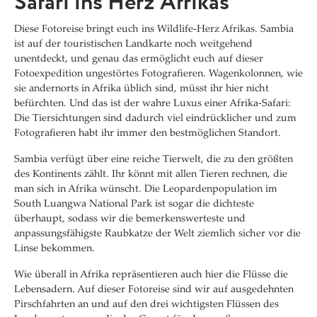
Safari ins Herz Afrikas
Diese Fotoreise bringt euch ins Wildlife-Herz Afrikas. Sambia
ist auf der touristischen Landkarte noch weitgehend
unentdeckt, und genau das ermöglicht euch auf dieser
Fotoexpedition ungestörtes Fotografieren. Wagenkolonnen, wie
sie andernorts in Afrika üblich sind, müsst ihr hier nicht
befürchten. Und das ist der wahre Luxus einer Afrika-Safari:
Die Tiersichtungen sind dadurch viel eindrücklicher und zum
Fotografieren habt ihr immer den bestmöglichen Standort.
Sambia verfügt über eine reiche Tierwelt, die zu den größten
des Kontinents zählt. Ihr könnt mit allen Tieren rechnen, die
man sich in Afrika wünscht. Die Leopardenpopulation im
South Luangwa National Park ist sogar die dichteste
überhaupt, sodass wir die bemerkenswerteste und
anpassungsfähigste Raubkatze der Welt ziemlich sicher vor die
Linse bekommen.
Wie überall in Afrika repräsentieren auch hier die Flüsse die
Lebensadern. Auf dieser Fotoreise sind wir auf ausgedehnten
Pirschfahrten an und auf den drei wichtigsten Flüssen des