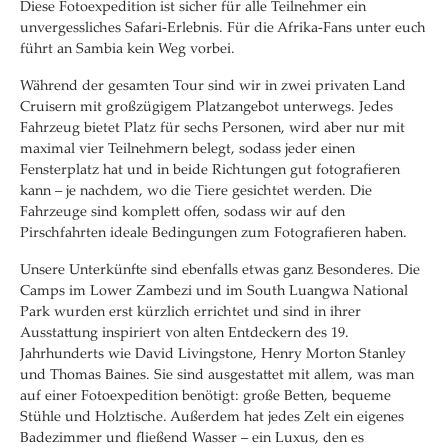
Diese Fotoexpedition ist sicher für alle Teilnehmer ein
unvergessliches Safari-Erlebnis. Für die Afrika-Fans unter euch
führt an Sambia kein Weg vorbei.
Während der gesamten Tour sind wir in zwei privaten Land
Cruisern mit großzügigem Platzangebot unterwegs. Jedes
Fahrzeug bietet Platz für sechs Personen, wird aber nur mit
maximal vier Teilnehmern belegt, sodass jeder einen
Fensterplatz hat und in beide Richtungen gut fotografieren
kann – je nachdem, wo die Tiere gesichtet werden. Die
Fahrzeuge sind komplett offen, sodass wir auf den
Pirschfahrten ideale Bedingungen zum Fotografieren haben.
Unsere Unterkünfte sind ebenfalls etwas ganz Besonderes. Die
Camps im Lower Zambezi und im South Luangwa National
Park wurden erst kürzlich errichtet und sind in ihrer
Ausstattung inspiriert von alten Entdeckern des 19.
Jahrhunderts wie David Livingstone, Henry Morton Stanley
und Thomas Baines. Sie sind ausgestattet mit allem, was man
auf einer Fotoexpedition benötigt: große Betten, bequeme
Stühle und Holztische. Außerdem hat jedes Zelt ein eigenes
Badezimmer und fließend Wasser – ein Luxus, den es