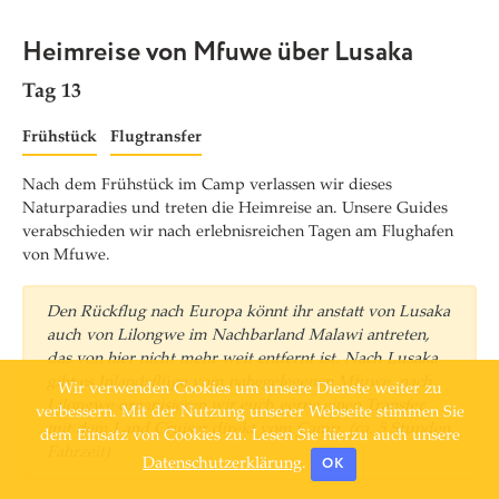
Heimreise von Mfuwe über Lusaka
Tag 13
Frühstück
Flugtransfer
Nach dem Frühstück im Camp verlassen wir dieses
Naturparadies und treten die Heimreise an. Unsere Guides
verabschieden wir nach erlebnisreichen Tagen am Flughafen
von Mfuwe.
Den Rückflug nach Europa könnt ihr anstatt von Lusaka
auch von Lilongwe im Nachbarland Malawi antreten,
das von hier nicht mehr weit entfernt ist. Nach Lusaka
gibt es Inlandsflüge vom nahegelegenen Mfuwe, nach
Wir verwenden Cookies um unsere Dienste weiter zu
Lilongwe organisieren wir euch gerne einen Transfer
verbessern. Mit der Nutzung unserer Webseite stimmen Sie
mit dem Land Cruiser direkt vom Camp. (ca. 5 Stunden
dem Einsatz von Cookies zu. Lesen Sie hierzu auch unsere
Fahrzeit)
OK
Datenschutzerklärung
.