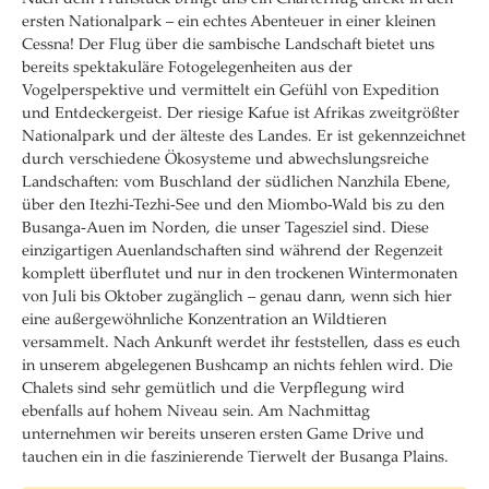
ersten Nationalpark – ein echtes Abenteuer in einer kleinen
Cessna! Der Flug über die sambische Landschaft bietet uns
bereits spektakuläre Fotogelegenheiten aus der
Vogelperspektive und vermittelt ein Gefühl von Expedition
und Entdeckergeist. Der riesige Kafue ist Afrikas zweitgrößter
Nationalpark und der älteste des Landes. Er ist gekennzeichnet
durch verschiedene Ökosysteme und abwechslungsreiche
Landschaften: vom Buschland der südlichen Nanzhila Ebene,
über den Itezhi-Tezhi-See und den Miombo-Wald bis zu den
Busanga-Auen im Norden, die unser Tagesziel sind. Diese
einzigartigen Auenlandschaften sind während der Regenzeit
komplett überflutet und nur in den trockenen Wintermonaten
von Juli bis Oktober zugänglich – genau dann, wenn sich hier
eine außergewöhnliche Konzentration an Wildtieren
versammelt. Nach Ankunft werdet ihr feststellen, dass es euch
in unserem abgelegenen Bushcamp an nichts fehlen wird. Die
Chalets sind sehr gemütlich und die Verpflegung wird
ebenfalls auf hohem Niveau sein. Am Nachmittag
unternehmen wir bereits unseren ersten Game Drive und
tauchen ein in die faszinierende Tierwelt der Busanga Plains.