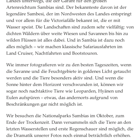
Landes unterwegs, die der Garant für den großen
Artenreichtum Sambias sind. Der bekannteste davon ist der
legendäre Sambesi, der im Nordwesten des Landes entspringt
und vor allem für die Victoriafälle bekannt ist, die er mit
Wasser speist. Die Landschaften sind zudem sehr vielfältig: von
dichten Wäldern über weite Wiesen und Savannen bis hin zu
wilden Flüssen ist alles dabei. Und in Sambia ist dazu noch
alles möglich – wir machen klassische Safariausfahrten im
Land Cruiser, Nachtfahrten und Bootstouren.
Wie immer fotografieren wir zu den besten Tageszeiten, wenn
die Savanne und die Feuchtgebiete in goldenes Licht getaucht
werden und die Tiere besonders aktiv sind. Und wenn die
Sonne hinter dem Horizont verschwunden ist, können wir
sogar noch nachtaktive Tiere wie Leoparden, Hyänen und
Eulen aufspüren – etwas, das andernorts aufgrund von
Beschränkungen gar nicht möglich ist.
Wir besuchen die Nationalparks Sambias im Oktober, zum
Ende der Trockenzeit. Dann versammeln sich die Tiere an den
letzten Wasserstellen und erste Regenschauer sind möglich, die
die Dramatik unserer Fotos noch einmal beträchtlich erhöhen.