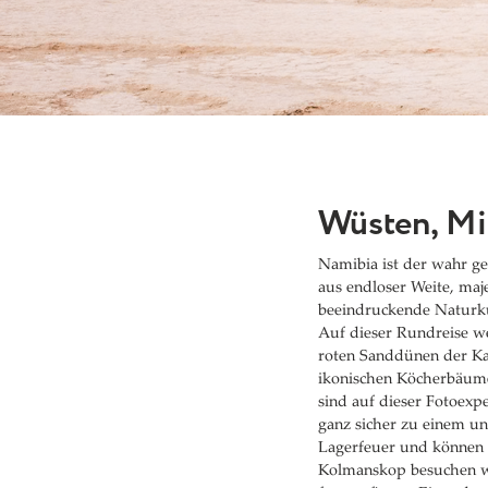
Wüsten, Mi
Namibia ist der wahr g
aus endloser Weite, maj
beeindruckende Naturku
Auf dieser Rundreise we
roten Sanddünen der Ka
ikonischen Köcherbäume
sind auf dieser Fotoexp
ganz sicher zu einem un
Lagerfeuer und können d
Kolmanskop besuchen wi