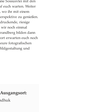
nne Sossusvlei mit den
uf euch warten. Weiter
, wo ihr mit einem
perspektive zu genießen.
druckende, riesige
 wir noch einmal
Brandberg bilden dann
Dort erwarten euch noch
 eure fotografischen
Bildgestaltung und
Ausgangsort:
ndhuk