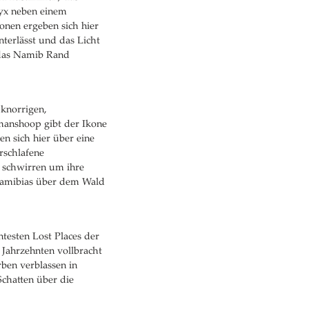
yx neben einem
nen ergeben sich hier
nterlässt und das Licht
 das Namib Rand
knorrigen,
tmanshoop gibt der Ikone
n sich hier über eine
rschlafene
 schwirren um ihre
Namibias über dem Wald
esten Lost Places der
 Jahrzehnten vollbracht
rben verblassen in
Schatten über die