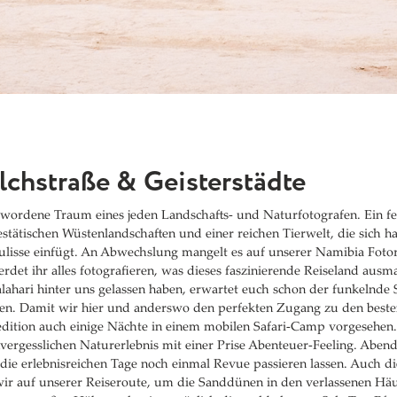
lchstraße & Geisterstädte
ewordene Traum eines jeden Landschafts- und Naturfotografen. Ein f
estätischen Wüstenlandschaften und einer reichen Tierwelt, die sich h
lisse einfügt. An Abwechslung mangelt es auf unserer Namibia Fotor
rdet ihr alles fotografieren, was dieses faszinierende Reiseland aus
lahari hinter uns gelassen haben, erwartet euch schon der funkelnde
n. Damit wir hier und anderswo den perfekten Zugang zu den besten
edition auch einige Nächte in einem mobilen Safari-Camp vorgesehen.
vergesslichen Naturerlebnis mit einer Prise Abenteuer-Feeling. Abend
ie erlebnisreichen Tage noch einmal Revue passieren lassen. Auch di
r auf unserer Reiseroute, um die Sanddünen in den verlassenen Häu