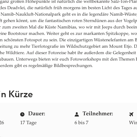
r ganz großen Höhepunkte ist natürlich die weltbekannte Salz-Ton-Pfa
s Deadvlei, die natürlich früh morgens im besten Licht des Tages a
n Namib-Naukluft-Nationalpark geht es in die legendäre Namib-Wüste
uft gehen könnt, um die fantastischen roten Sterndünen aus der Vogel
ir zum zweiten Mal die Küste Namibias, wo wir mit Jeeps durch beein
ine Bootstour machen. Weiter geht es zur markanten Spitzkoppe, wo
 schönsten Fotospot zu sein. Die einzigartigen Wüstenelefanten am 
leitung zu mehr Tierfotografie im Wildschutzgebiet am Mount Etjo. 
che Wildtiere. Auf dieser Fotoreise habt ihr außerdem die Gelegenheit
zubauen. Unterwegs bieten wir euch Fotoworkshops mit den Themen 
ßerdem gibt es regelmäßige Bildbesprechungen.
in Kürze
Dauer:
Teilnehmer:
26
17 Tage
6 bis 7
Wi