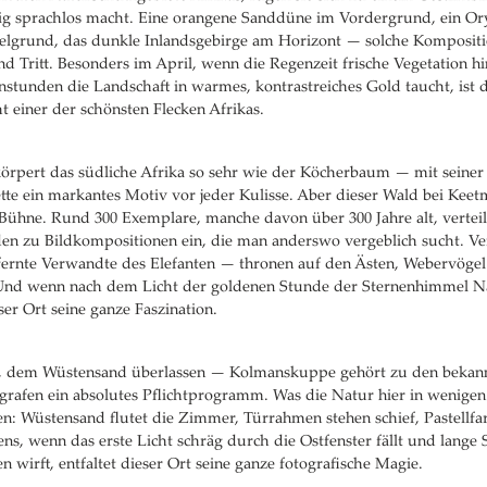
ig sprachlos macht. Eine orangene Sanddüne im Vordergrund, ein Or
lgrund, das dunkle Inlandsgebirge am Horizont — solche Kompositio
nd Tritt. Besonders im April, wenn die Regenzeit frische Vegetation hi
stunden die Landschaft in warmes, kontrastreiches Gold taucht, ist
t einer der schönsten Flecken Afrikas.
rpert das südliche Afrika so sehr wie der Köcherbaum — mit seiner 
ette ein markantes Motiv vor jeder Kulisse. Aber dieser Wald bei Kee
Bühne. Rund 300 Exemplare, manche davon über 300 Jahre alt, verteile
den zu Bildkompositionen ein, die man anderswo vergeblich sucht. Ve
fernte Verwandte des Elefanten — thronen auf den Ästen, Webervögel
 Und wenn nach dem Licht der goldenen Stunde der Sternenhimmel 
eser Ort seine ganze Faszination.
, dem Wüstensand überlassen — Kolmanskuppe gehört zu den bekannt
ografen ein absolutes Pflichtprogramm. Was die Natur hier in wenigen
sen: Wüstensand flutet die Zimmer, Türrahmen stehen schief, Pastellfa
ns, wenn das erste Licht schräg durch die Ostfenster fällt und lange 
 wirft, entfaltet dieser Ort seine ganze fotografische Magie.