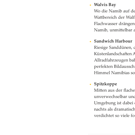
Walvis Bay
Wo die Namib auf den
Wattbereich der Walf
Flachwasser drängen.
Namib, unmittelbar a
Sandwich Harbour
Riesige Sanddünen, d
Küstenlandschaften Af
Allradfahrzeugen ba
perfekten Bildaussc
Himmel Namibias sorg
Spitzkoppe
Mitten aus der flach
unverwechselbar und
Umgebung ist dabei 
nachts als dramatisc
verdichtet so viele 