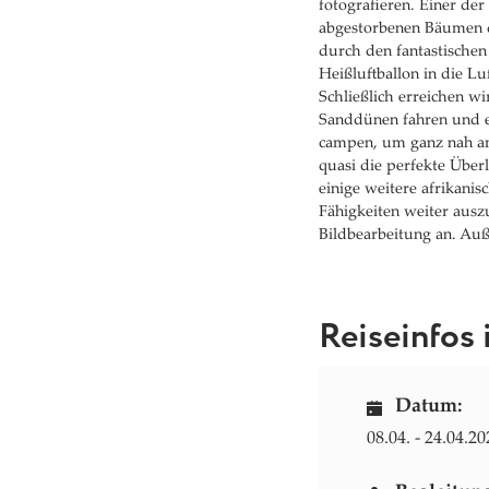
fotografieren. Einer de
abgestorbenen Bäumen de
durch den fantastische
Heißluftballon in die L
Schließlich erreichen w
Sanddünen fahren und e
campen, um ganz nah am
quasi die perfekte Über
einige weitere afrikanis
Fähigkeiten weiter aus
Bildbearbeitung an. Au
Reiseinfos 
Datum:
08.04. - 24.04.20