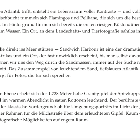
 Atlantik trifft, entsteht ein Lebensraum voller Kontraste — und vol
ischbucht tummeln sich Flamingos und Pelikane, die sich um die best
 Im Hintergrund türmen sich bereits die ersten riesigen Küstendüne
m Wasser. Ein Ort, an dem Landschafts- und Tierfotografie nahtlos i
ie direkt ins Meer stürzen — Sandwich Harbour ist eine der dramati
rikas und ein Ort, der fast unwirklich erscheint, bis man selbst davo
hnen wir uns den Weg durch die Sandmassen, immer auf der Suche 
hnitt. Das Zusammenspiel von leuchtendem Sand, tiefblauem Atlanti
t für Fotos, die für sich sprechen.
en Ebene erhebt sich der 1.728 Meter hohe Granitgipfel der Spitzkop
 im warmen Abendlicht in satten Rottönen leuchtend. Der berühmte 
der klassische Vordergrund: ob für Umgebungsporträts im Licht der
her Rahmen für die Milchstraße über dem erleuchteten Gipfel. Kaum 
fotografische Möglichkeiten auf engem Raum.