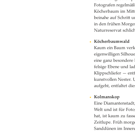
Fotografen regelmäß
Köcherbaum im Mitte
beinahe auf Schritt u
in den frühen Morgen
Naturreservat schlich
Köcherbaumwald
Kaum ein Baum verkö
eigenwilligen Silhou
eine ganz besondere 
felsige Ebene und la
Klippschliefer — ent
kunstvollen Nester.
aufgeht, entfaltet di
Kolmanskop
Eine Diamantenstadt
Welt und ist für Fot
hat, ist kaum zu fas
Zeitlupe. Früh morge
Sanddünen im Inneren