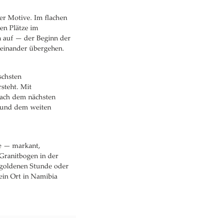
ler Motive. Im flachen
en Plätze im
n auf — der Beginn der
neinander übergehen.
schsten
rsteht. Mit
nach dem nächsten
k und dem weiten
pe — markant,
Granitbogen in der
 goldenen Stunde oder
ein Ort in Namibia