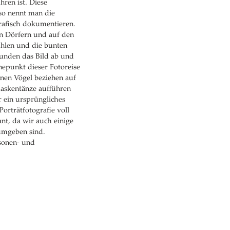
ren ist. Diese
(so nennt man die
rafisch dokumentieren.
en Dörfern und auf den
ühlen und die bunten
runden das Bild ab und
epunkt dieser Fotoreise
enen Vögel beziehen auf
askentänze aufführen
r ein ursprüngliches
orträtfotografie voll
nt, da wir auch einige
umgeben sind.
sonen- und