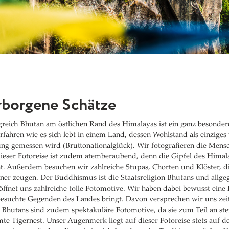
rborgene Schätze
reich Bhutan am östlichen Rand des Himalayas ist ein ganz besonderes
fahren wie es sich lebt in einem Land, dessen Wohlstand als einziges 
g gemessen wird (Bruttonationalglück). Wir fotografieren die Mensc
dieser Fotoreise ist zudem atemberaubend, denn die Gipfel des Himala
nt. Außerdem besuchen wir zahlreiche Stupas, Chorten und Klöster, 
hner zeugen. Der Buddhismus ist die Staatsreligion Bhutans und allge
fnet uns zahlreiche tolle Fotomotive. Wir haben dabei bewusst eine 
besuchte Gegenden des Landes bringt. Davon versprechen wir uns zei
 Bhutans sind zudem spektakuläre Fotomotive, da sie zum Teil an st
e Tigernest. Unser Augenmerk liegt auf dieser Fotoreise stets auf 