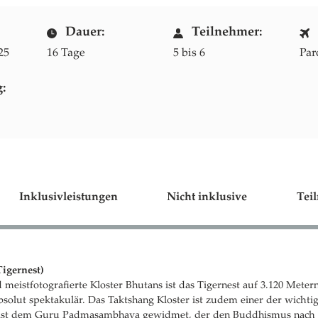
Dauer:
Teilnehmer:
25
16 Tage
5 bis 6
Par
g:
Inklusivleistungen
Nicht inklusive
Tei
Tigernest)
meistfotografierte Kloster Bhutans ist das Tigernest auf 3.120 Meter
bsolut spektakulär. Das Taktshang Kloster ist zudem einer der wichtig
 ist dem Guru Padmasambhava gewidmet, der den Buddhismus nach B