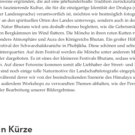
weise ergründen, die auf eine jahrhundertealte Tradition zurückzufüh
h faszinierende Kultur, die für die einzigartige Identität der Drukpa 
r Landessprache) verantwortlich ist, möchten wir bestmöglich fotog
r an den spirituellen Orten des Landes unterwegs, sondern auch in d
e Natur Bhutans wird uns deshalb ebenso begleiten, wie die Gebetsm
den Bergkämmen im Wind flattern. Die Mönche in ihren roten Kutten 
sondere Atmosphäre und Aura des Königreichs Bhutan. Ein großer Höh
estival der Schwarzhalskraniche in Phobjikha. Diese schönen und selt
interquartier. Auf dem Festival werden die Mönche unter anderem M
r dargeboten. Es ist eines der kleineren Festivals Bhutans, sodass wi
n. Auf dieser Fotoreise kommen somit alle Liebhaber der Street- und P
sind noch einige tolle Naturmotive für Landschaftsfotografie eingepla
ährend derer wir von der beeindruckenden Szenerie des Himalaya 
 außerdem Workshops zu verwandten Themen abhalten, wie der Per
 der Bearbeitung unserer Bildergebnisse.
in Kürze