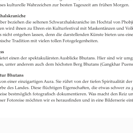
eses kulturelle Wahrzeichen zur besten Tageszeit am frühen Morgen.
zhalskraniche
er beziehen die seltenen Schwarzhalskraniche im Hochtal von Phobji
n wird ihnen zu Ehren ein Kulturfestival mit Maskentänzen und Volks
s nicht entgehen lassen, denn die darstellenden Künste bieten uns ein
nische Tradition mit vielen tollen Fotogelegenheiten.
ss
etet einen der spektakulärsten Ausblicke Bhutans. Hier sind wir umg
as, unter anderem auch dem höchsten Berg Bhutans (Gangkhar Puen
ltur Bhutans
on einer einzigartigen Aura. Sie rührt von der tiefen Spiritualität 
Erbe des Landes. Diese flüchtigen Eigenschaften, die etwas schwer zu 
eise bestmöglich fotografisch dokumentieren. Was macht den Reiz un
er Fotoreise möchten wir es herausfinden und in eine Bilderserie einf