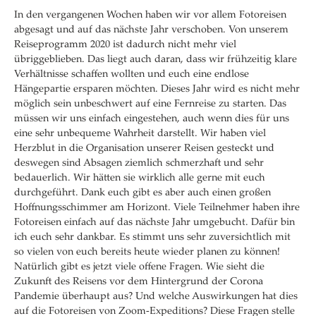
In den vergangenen Wochen haben wir vor allem Fotoreisen
abgesagt und auf das nächste Jahr verschoben. Von unserem
Reiseprogramm 2020 ist dadurch nicht mehr viel
übriggeblieben. Das liegt auch daran, dass wir frühzeitig klare
Verhältnisse schaffen wollten und euch eine endlose
Hängepartie ersparen möchten. Dieses Jahr wird es nicht mehr
möglich sein unbeschwert auf eine Fernreise zu starten. Das
müssen wir uns einfach eingestehen, auch wenn dies für uns
eine sehr unbequeme Wahrheit darstellt. Wir haben viel
Herzblut in die Organisation unserer Reisen gesteckt und
deswegen sind Absagen ziemlich schmerzhaft und sehr
bedauerlich. Wir hätten sie wirklich alle gerne mit euch
durchgeführt. Dank euch gibt es aber auch einen großen
Hoffnungsschimmer am Horizont. Viele Teilnehmer haben ihre
Fotoreisen einfach auf das nächste Jahr umgebucht. Dafür bin
ich euch sehr dankbar. Es stimmt uns sehr zuversichtlich mit
so vielen von euch bereits heute wieder planen zu können!
Natürlich gibt es jetzt viele offene Fragen. Wie sieht die
Zukunft des Reisens vor dem Hintergrund der Corona
Pandemie überhaupt aus? Und welche Auswirkungen hat dies
auf die Fotoreisen von Zoom-Expeditions? Diese Fragen stelle