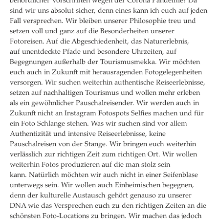
behördlicher Vorschriften wegen der Corona Pandemie? Da
sind wir uns absolut sicher, denn eines kann ich euch auf jeden
Fall versprechen. Wir bleiben unserer Philosophie treu und
setzen voll und ganz auf die Besonderheiten unserer
Fotoreisen. Auf die Abgeschiedenheit, das Naturerlebnis,
auf unentdeckte Pfade und besondere Uhrzeiten, auf
Begegnungen außerhalb der Tourismusmekka. Wir möchten
euch auch in Zukunft mit herausragenden Fotogelegenheiten
versorgen. Wir suchen weiterhin authentische Reiseerlebnisse,
setzen auf nachhaltigen Tourismus und wollen mehr erleben
als ein gewöhnlicher Pauschalreisender. Wir werden auch in
Zukunft nicht an Instagram Fotospots Selfies machen und für
ein Foto Schlange stehen. Was wir suchen sind vor allem
Authentizität und intensive Reiseerlebnisse, keine
Pauschalreisen von der Stange. Wir bringen euch weiterhin
verlässlich zur richtigen Zeit zum richtigen Ort. Wir wollen
weiterhin Fotos produzieren auf die man stolz sein
kann. Natürlich möchten wir auch nicht in einer Seifenblase
unterwegs sein. Wir wollen auch Einheimischen begegnen,
denn der kulturelle Austausch gehört genauso zu unserer
DNA wie das Versprechen euch zu den richtigen Zeiten an die
schönsten Foto-Locations zu bringen. Wir machen das jedoch