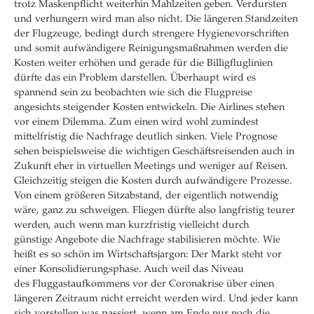
trotz Maskenpflicht weiterhin Mahlzeiten geben. Verdursten
und verhungern wird man also nicht. Die längeren Standzeiten
der Flugzeuge, bedingt durch strengere Hygienevorschriften
und somit aufwändigere Reinigungsmaßnahmen werden die
Kosten weiter erhöhen und gerade für die Billigfluglinien
dürfte das ein Problem darstellen. Überhaupt wird es
spannend sein zu beobachten wie sich die Flugpreise
angesichts steigender Kosten entwickeln. Die Airlines stehen
vor einem Dilemma. Zum einen wird wohl zumindest
mittelfristig die Nachfrage deutlich sinken. Viele Prognose
sehen beispielsweise die wichtigen Geschäftsreisenden auch in
Zukunft eher in virtuellen Meetings und weniger auf Reisen.
Gleichzeitig steigen die Kosten durch aufwändigere Prozesse.
Von einem größeren Sitzabstand, der eigentlich notwendig
wäre, ganz zu schweigen. Fliegen dürfte also langfristig teurer
werden, auch wenn man kurzfristig vielleicht durch
günstige Angebote die Nachfrage stabilisieren möchte. Wie
heißt es so schön im Wirtschaftsjargon: Der Markt steht vor
einer Konsolidierungsphase. Auch weil das Niveau
des Fluggastaufkommens vor der Coronakrise über einen
längeren Zeitraum nicht erreicht werden wird. Und jeder kann
sich vorstellen was passiert, wenn am Ende nur noch die