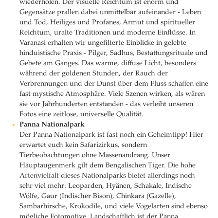
wiederholen. Der visuelle Reichtum ist enorm und
Gegensätze prallen dabei unmittelbar aufeinander - Leben
und Tod, Heiliges und Profanes, Armut und spiritueller
Reichtum, uralte Traditionen und moderne Einflüsse. In
Varanasi erhalten wir ungefilterte Einblicke in gelebte
hinduistische Praxis - Pilger, Sadhus, Bestattungsrituale und
Gebete am Ganges. Das warme, diffuse Licht, besonders
während der goldenen Stunden, der Rauch der
Verbrennungen und der Dunst über dem Fluss schaffen eine
fast mystische Atmosphäre. Viele Szenen wirken, als wären
sie vor Jahrhunderten entstanden - das verleiht unseren
Fotos eine zeitlose, universelle Qualität.
Panna Nationalpark
Der Panna Nationalpark ist fast noch ein Geheimtipp! Hier
erwartet euch kein Safarizirkus, sondern
Tierbeobachtungen ohne Massenandrang. Unser
Hauptaugenmerk gilt dem Bengalischen Tiger. Die hohe
Artenvielfalt dieses Nationalparks bietet allerdings noch
sehr viel mehr: Leoparden, Hyänen, Schakale, Indische
Wölfe, Gaur (Indischer Bison), Chinkara (Gazelle),
Sambarhirsche, Krokodile, und viele Vogelarten sind ebenso
mögliche Fotomotive. Landschaftlich ist der Panna