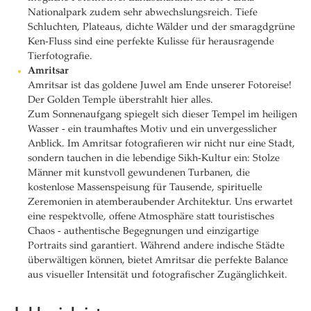
Nationalpark zudem sehr abwechslungsreich. Tiefe
Schluchten, Plateaus, dichte Wälder und der smaragdgrüne
Ken-Fluss sind eine perfekte Kulisse für herausragende
Tierfotografie.
Amritsar
Amritsar ist das goldene Juwel am Ende unserer Fotoreise!
Der Golden Temple überstrahlt hier alles.
Zum Sonnenaufgang spiegelt sich dieser Tempel im heiligen
Wasser - ein traumhaftes Motiv und ein unvergesslicher
Anblick. Im Amritsar fotografieren wir nicht nur eine Stadt,
sondern tauchen in die lebendige Sikh-Kultur ein: Stolze
Männer mit kunstvoll gewundenen Turbanen, die
kostenlose Massenspeisung für Tausende, spirituelle
Zeremonien in atemberaubender Architektur. Uns erwartet
eine respektvolle, offene Atmosphäre statt touristisches
Chaos - authentische Begegnungen und einzigartige
Portraits sind garantiert. Während andere indische Städte
überwältigen können, bietet Amritsar die perfekte Balance
aus visueller Intensität und fotografischer Zugänglichkeit.