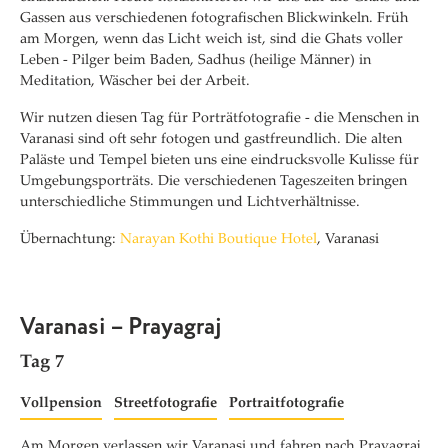
Gassen aus verschiedenen fotografischen Blickwinkeln. Früh
am Morgen, wenn das Licht weich ist, sind die Ghats voller
Leben - Pilger beim Baden, Sadhus (heilige Männer) in
Meditation, Wäscher bei der Arbeit.
Wir nutzen diesen Tag für Porträtfotografie - die Menschen in
Varanasi sind oft sehr fotogen und gastfreundlich. Die alten
Paläste und Tempel bieten uns eine eindrucksvolle Kulisse für
Umgebungsporträts. Die verschiedenen Tageszeiten bringen
unterschiedliche Stimmungen und Lichtverhältnisse.
Übernachtung:
Narayan Kothi Boutique Hotel
, Varanasi
Varanasi – Prayagraj
Tag 7
Vollpension
Streetfotografie
Portraitfotografie
Am Morgen verlassen wir Varanasi und fahren nach Prayagraj