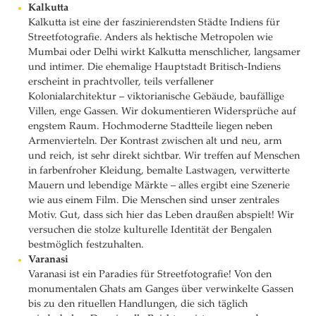
Kalkutta
Kalkutta ist eine der faszinierendsten Städte Indiens für
Streetfotografie. Anders als hektische Metropolen wie
Mumbai oder Delhi wirkt Kalkutta menschlicher, langsamer
und intimer. Die ehemalige Hauptstadt Britisch-Indiens
erscheint in prachtvoller, teils verfallener
Kolonialarchitektur – viktorianische Gebäude, baufällige
Villen, enge Gassen. Wir dokumentieren Widersprüche auf
engstem Raum. Hochmoderne Stadtteile liegen neben
Armenvierteln. Der Kontrast zwischen alt und neu, arm
und reich, ist sehr direkt sichtbar. Wir treffen auf Menschen
in farbenfroher Kleidung, bemalte Lastwagen, verwitterte
Mauern und lebendige Märkte – alles ergibt eine Szenerie
wie aus einem Film. Die Menschen sind unser zentrales
Motiv. Gut, dass sich hier das Leben draußen abspielt! Wir
versuchen die stolze kulturelle Identität der Bengalen
bestmöglich festzuhalten.
Varanasi
Varanasi ist ein Paradies für Streetfotografie! Von den
monumentalen Ghats am Ganges über verwinkelte Gassen
bis zu den rituellen Handlungen, die sich täglich