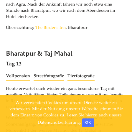
nach Agra. Nach der Ankunft fahren wir noch etwa eine
Stunde nach Bharatpur, wo wir nach dem Abendessen im
Hotel einchecken.
Übernachtung:
The Birder's Inn
, Bharatpur
Bharatpur & Taj Mahal
Tag 13
Vollpension
Streetfotografie
Tierfotografie
Heute erwartet euch wieder ein ganz besonderer Tag mit
geteilten Aktivitäten. Einige Teilnehmer waren mit uns bereits
in Rajasthan und kennen das Taj Mahal bereits. Deshalb teilen
Wir verwenden Cookies um unsere Dienste weiter zu
wir die Gruppe heute auf.
verbessern. Mit der Nutzung unserer Webseite stimmen Sie
dem Einsatz von Cookies zu. Lesen Sie hierzu auch unsere
Wer
möchte, besucht eines der Sieben Weltwunder zum
OK
Datenschutzerklärung
.
Sonnenaufgang.
Bei guten Bedingungen lässt das warme
Morgenlicht den weißen Marmor des Taj Mahal in