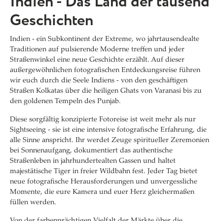
Indien - Das Land der tausend
Geschichten
Indien - ein Subkontinent der Extreme, wo jahrtausendealte
Traditionen auf pulsierende Moderne treffen und jeder
Straßenwinkel eine neue Geschichte erzählt. Auf dieser
außergewöhnlichen fotografischen Entdeckungsreise führen
wir euch durch die Seele Indiens - von den geschäftigen
Straßen Kolkatas über die heiligen Ghats von Varanasi bis zu
den goldenen Tempeln des Punjab.
Diese sorgfältig konzipierte Fotoreise ist weit mehr als nur
Sightseeing - sie ist eine intensive fotografische Erfahrung, die
alle Sinne anspricht. Ihr werdet Zeuge spiritueller Zeremonien
bei Sonnenaufgang, dokumentiert das authentische
Straßenleben in jahrhundertealten Gassen und haltet
majestätische Tiger in freier Wildbahn fest. Jeder Tag bietet
neue fotografische Herausforderungen und unvergessliche
Momente, die eure Kamera und euer Herz gleichermaßen
füllen werden.
Von der farbenprächtigen Vielfalt der Märkte über die