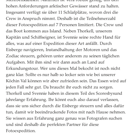
Mehrbettkabinen. Natürlich ist Vera robust genug, um den
hohen Anforderungen arktischer Gewässer stand zu halten.
Insgesamt verfügt sie über 11 Schlafplätze, wovon drei die
Crew in Anspruch nimmt. Deshalb ist die Teilnehmerzahl
dieser Fotoexpedition auf 7 Personen limitiert. Die Crew und
das Boot kommen aus Island. Neben Thorkell, unserem
Kapitän und Schiffseigner, ist Svennie seine rechte Hand für
alles, was auf einer Expedition dieser Art anfällt. Durch
Eisberge navigieren, Instandhaltung der Motoren und das
Zodiac steuern, gehören unter anderem zu seinen täglichen
Aufgaben. Mit ihm sind wir dann auch an Land auf
Erkundungstour. Wer uns dieses Mal bekocht ist noch nicht
ganz klar. Sollte es nur halb so lecker sein wie bei unserer
Köchin Val können wir aber zufrieden sein. Das Essen wird auf
jeden Fall sehr gut. Da braucht ihr euch nicht zu sorgen.
Thorkell und Svennie haben in diesem Teil des Scoresbysund
jahrelange Erfahrung. Ihr könnt euch also darauf verlassen,
dass sie uns sicher durch die Eisberge steuern und alles dafür
tun, damit wir beeindruckende Fotos mit nach Hause nehmen.
Sie wissen aus Erfahrung ganz genau was Fotografen suchen
und sind deshalb die perfekten Partner für diese
Fotoexpedition.