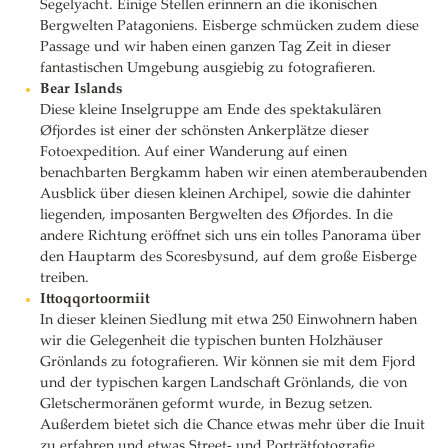
Segelyacht. Einige Stellen erinnern an die ikonischen
Bergwelten Patagoniens. Eisberge schmücken zudem diese
Passage und wir haben einen ganzen Tag Zeit in dieser
fantastischen Umgebung ausgiebig zu fotografieren.
Bear Islands
Diese kleine Inselgruppe am Ende des spektakulären
Øfjordes ist einer der schönsten Ankerplätze dieser
Fotoexpedition. Auf einer Wanderung auf einen
benachbarten Bergkamm haben wir einen atemberaubenden
Ausblick über diesen kleinen Archipel, sowie die dahinter
liegenden, imposanten Bergwelten des Øfjordes. In die
andere Richtung eröffnet sich uns ein tolles Panorama über
den Hauptarm des Scoresbysund, auf dem große Eisberge
treiben.
Ittoqqortoormiit
In dieser kleinen Siedlung mit etwa 250 Einwohnern haben
wir die Gelegenheit die typischen bunten Holzhäuser
Grönlands zu fotografieren. Wir können sie mit dem Fjord
und der typischen kargen Landschaft Grönlands, die von
Gletschermoränen geformt wurde, in Bezug setzen.
Außerdem bietet sich die Chance etwas mehr über die Inuit
zu erfahren und etwas Street- und Porträtfotografie