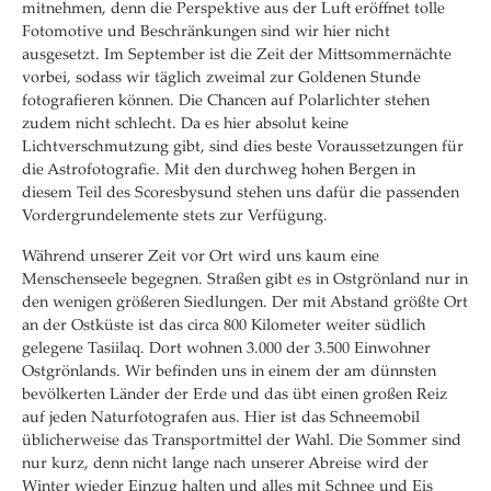
mitnehmen, denn die Perspektive aus der Luft eröffnet tolle
Fotomotive und Beschränkungen sind wir hier nicht
ausgesetzt. Im September ist die Zeit der Mittsommernächte
vorbei, sodass wir täglich zweimal zur Goldenen Stunde
fotografieren können. Die Chancen auf Polarlichter stehen
zudem nicht schlecht. Da es hier absolut keine
Lichtverschmutzung gibt, sind dies beste Voraussetzungen für
die Astrofotografie. Mit den durchweg hohen Bergen in
diesem Teil des Scoresbysund stehen uns dafür die passenden
Vordergrundelemente stets zur Verfügung.
Während unserer Zeit vor Ort wird uns kaum eine
Menschenseele begegnen. Straßen gibt es in Ostgrönland nur in
den wenigen größeren Siedlungen. Der mit Abstand größte Ort
an der Ostküste ist das circa 800 Kilometer weiter südlich
gelegene Tasiilaq. Dort wohnen 3.000 der 3.500 Einwohner
Ostgrönlands. Wir befinden uns in einem der am dünnsten
bevölkerten Länder der Erde und das übt einen großen Reiz
auf jeden Naturfotografen aus. Hier ist das Schneemobil
üblicherweise das Transportmittel der Wahl. Die Sommer sind
nur kurz, denn nicht lange nach unserer Abreise wird der
Winter wieder Einzug halten und alles mit Schnee und Eis