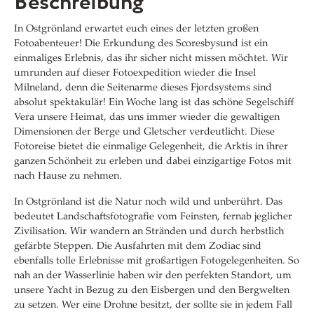
Beschreibung
In Ostgrönland erwartet euch eines der letzten großen
Fotoabenteuer! Die Erkundung des Scoresbysund ist ein
einmaliges Erlebnis, das ihr sicher nicht missen möchtet. Wir
umrunden auf dieser Fotoexpedition wieder die Insel
Milneland, denn die Seitenarme dieses Fjordsystems sind
absolut spektakulär! Ein Woche lang ist das schöne Segelschiff
Vera unsere Heimat, das uns immer wieder die gewaltigen
Dimensionen der Berge und Gletscher verdeutlicht. Diese
Fotoreise bietet die einmalige Gelegenheit, die Arktis in ihrer
ganzen Schönheit zu erleben und dabei einzigartige Fotos mit
nach Hause zu nehmen.
In Ostgrönland ist die Natur noch wild und unberührt. Das
bedeutet Landschaftsfotografie vom Feinsten, fernab jeglicher
Zivilisation. Wir wandern an Stränden und durch herbstlich
gefärbte Steppen. Die Ausfahrten mit dem Zodiac sind
ebenfalls tolle Erlebnisse mit großartigen Fotogelegenheiten. So
nah an der Wasserlinie haben wir den perfekten Standort, um
unsere Yacht in Bezug zu den Eisbergen und den Bergwelten
zu setzen. Wer eine Drohne besitzt, der sollte sie in jedem Fall