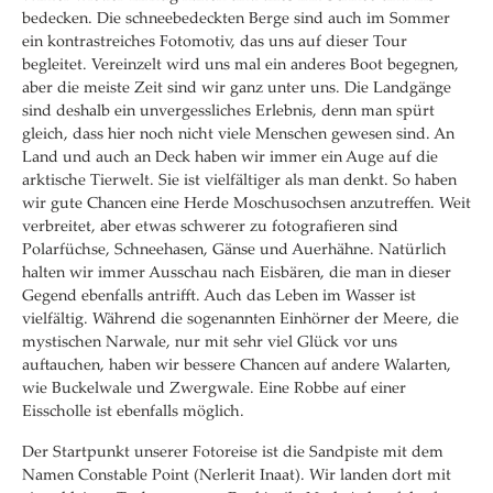
bedecken. Die schneebedeckten Berge sind auch im Sommer
ein kontrastreiches Fotomotiv, das uns auf dieser Tour
begleitet. Vereinzelt wird uns mal ein anderes Boot begegnen,
aber die meiste Zeit sind wir ganz unter uns. Die Landgänge
sind deshalb ein unvergessliches Erlebnis, denn man spürt
gleich, dass hier noch nicht viele Menschen gewesen sind. An
Land und auch an Deck haben wir immer ein Auge auf die
arktische Tierwelt. Sie ist vielfältiger als man denkt. So haben
wir gute Chancen eine Herde Moschusochsen anzutreffen. Weit
verbreitet, aber etwas schwerer zu fotografieren sind
Polarfüchse, Schneehasen, Gänse und Auerhähne. Natürlich
halten wir immer Ausschau nach Eisbären, die man in dieser
Gegend ebenfalls antrifft. Auch das Leben im Wasser ist
vielfältig. Während die sogenannten Einhörner der Meere, die
mystischen Narwale, nur mit sehr viel Glück vor uns
auftauchen, haben wir bessere Chancen auf andere Walarten,
wie Buckelwale und Zwergwale. Eine Robbe auf einer
Eisscholle ist ebenfalls möglich.
Der Startpunkt unserer Fotoreise ist die Sandpiste mit dem
Namen Constable Point (Nerlerit Inaat). Wir landen dort mit