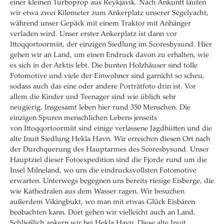
einer kleinen Turboprop aus Reykjavik. Nach Ankunft laufen
wir etwa zwei Kilometer zum Ankerplatz unserer Segelyacht,
während unser Gepäck mit einem Traktor mit Anhänger
verladen wird. Unser erster Ankerplatz ist dann vor
Ittoqqortoormiit, der einzigen Siedlung im Scoresbysund. Hier
gehen wir an Land, um einen Endruck davon zu erhalten, wie
es sich in der Arktis lebt. Die bunten Holzhäuser sind tolle
Fotomotive und viele der Einwohner sind garnicht so scheu,
sodass auch das eine oder andere Porträtfoto drin ist. Vor
allem die Kinder und Teenager sind wie üblich sehr
neugierig. Insgesamt leben hier rund 350 Menschen. Die
einzigen Spuren menschlichen Lebens jenseits
von Ittoqqortoormiit sind einige verlassene Jagdhütten und die
alte Inuit Siedlung Hekla Havn. Wir erreichen diesen Ort nach
der Durchquerung des Hauptarmes des Scoresbysund. Unser
Hauptziel dieser Fotoexpedition sind die Fjorde rund um die
Insel Milneland, wo uns die eindrucksvollsten Fotomotive
erwarten. Unterwegs begegnen uns bereits riesige Eisberge, die
wie Kathedralen aus dem Wasser ragen. Wir besuchen
außerdem Vikingbukt, wo man mit etwas Glück Eisbären
beobachten kann. Dort gehen wir vielleicht auch an Land.
Schließlich ankern wir bei Hekla Havn. Diese alte Inuit