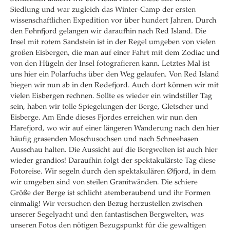
Siedlung und war zugleich das Winter-Camp der ersten
wissenschaftlichen Expedition vor über hundert Jahren. Durch
den Føhnfjord gelangen wir daraufhin nach Red Island. Die
Insel mit rotem Sandstein ist in der Regel umgeben von vielen
großen Eisbergen, die man auf einer Fahrt mit dem Zodiac und
von den Hügeln der Insel fotografieren kann. Letztes Mal ist
uns hier ein Polarfuchs über den Weg gelaufen. Von Red Island
biegen wir nun ab in den Rødefjord. Auch dort können wir mit
vielen Eisbergen rechnen. Sollte es wieder ein windstiller Tag
sein, haben wir tolle Spiegelungen der Berge, Gletscher und
Eisberge. Am Ende dieses Fjordes erreichen wir nun den
Harefjord, wo wir auf einer längeren Wanderung nach den hier
häufig grasenden Moschusochsen und nach Schneehasen
Ausschau halten. Die Aussicht auf die Bergwelten ist auch hier
wieder grandios! Daraufhin folgt der spektakulärste Tag diese
Fotoreise. Wir segeln durch den spektakulären Øfjord, in dem
wir umgeben sind von steilen Granitwänden. Die schiere
Größe der Berge ist schlicht atemberaubend und ihr Formen
einmalig! Wir versuchen den Bezug herzustellen zwischen
unserer Segelyacht und den fantastischen Bergwelten, was
unseren Fotos den nötigen Bezugspunkt für die gewaltigen