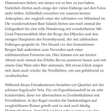
Dimensionen liefert, mit denen wir es hier zu tun haben.
Natürlich dürfen auch einige der vielen Eisberge auf den Fotos
nicht fehlen. Schließlich erreichen wir unseren letzten
Ankerplatz, der zugleich einer der schönsten vor Milneland ist.
Die wunderschönen Bear Islands bieten uns noch einmal die
Gelegenheit für eine tolle Wanderung mit wunderbarem 360-
Grad-Panoramablick über die Berge des Øfjordes und den
riesigen Hauptarm des Scoresbysund, der mit zahlreichen
Eisbergen gespickt ist. Der Strand vor den formschönen
Bergen lädt außerdem zum Verweilen nach einer
erlebnisreichen Fotoreise ein. Hier können wir am letzten
Abend noch einmal das Erlebte Revue passieren lassen und mit
einem Glas Wein oder Bier anstossen. Mit etwas Glück zeigen
sich dann auch wieder die Nordlichter, um uns gebührend zu
verabschieden.
Während dieses Fotoabenteuers beziehen wir Quartier auf der
schönen Segelyacht Vera. Für ein Expeditionsschiff ist sie sehr
komfortabel, denn wir übernachten in Zweibettkabinen mit
Privatbädern. In der Regel werden die Sanitäranlagen auf
vergleichbaren Reisen geteilt und es sind auch häufig